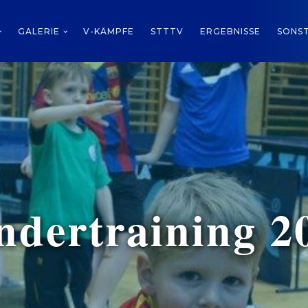
GALERIE
V-KÄMPFE
STTTV
ERGEBNISSE
SONST
ndertraining 2